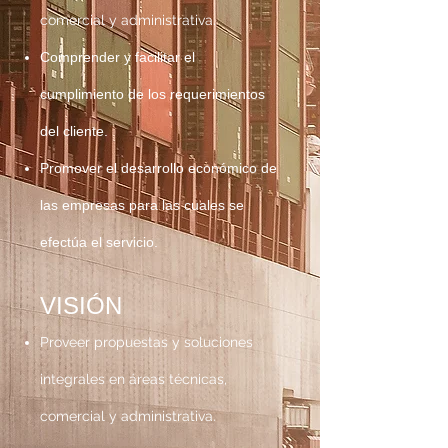
comercial y administrativa.
Comprender y facilitar el
cumplimiento de los requerimientos
del cliente.
Promover el desarrollo económico de
las empresas para las cuales se
efectúa el servicio.
VISIÓN
Proveer propuestas y soluciones
integrales en áreas técnicas,
comercial y administrativa.