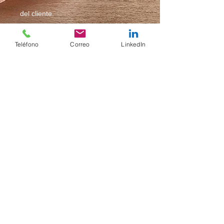
del cliente.
Promover el desarrollo económico de
Teléfono
Correo
LinkedIn
las empresas para las cuales se
efectúa el servicio.
Nuestros servicios
"Inspección Intermedia de la flota