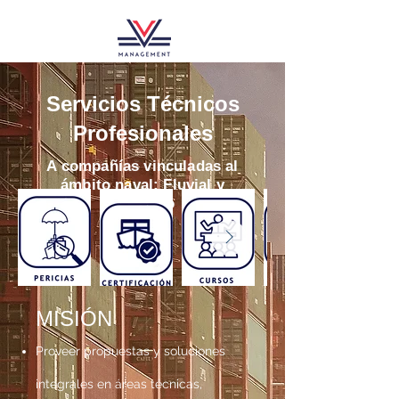
Servicios Técnicos
Profesionales
A compañías vinculadas al
ámbito naval: Fluvial y
Marítimo
MISIÓN
Proveer propuestas y soluciones
integrales en áreas técnicas,